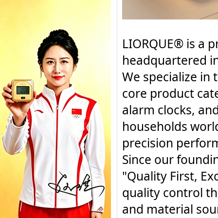
LIORQUE®
is a 
headquartered in
We specialize in 
core product categ
alarm clocks, and
households world
precision perfor
Since our foundi
"Quality First, E
quality control 
and material sou